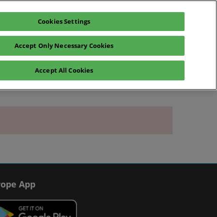
Cookies Settings
teresse anmelden
Aussteller anfragen
Accept Only Necessary Cookies
log
Hilfe
Exhibitor Hub
Accept All Cookies
räche
Betrugswarnungen
Kontakt
ope App