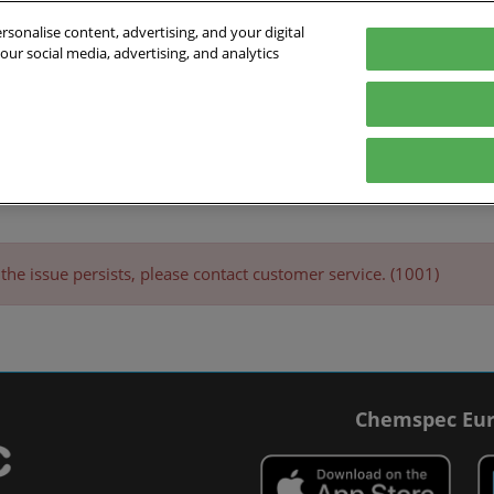
sonalise content, advertising, and your digital
our social media, advertising, and analytics
 2027
Deutsch
In
 Schweiz
English
Deutsch
Ausstellen
Ausstellerverzeichnis
Programm
B
bereiten
Ausstellen vorbereiten
Produktverzeichnis
Rundtischgesp
ungsort &
Lead Manager
the issue persists, please contact customer service. (1001)
t buchen
ge
medien
f der Chemspec
Chemspec Eur