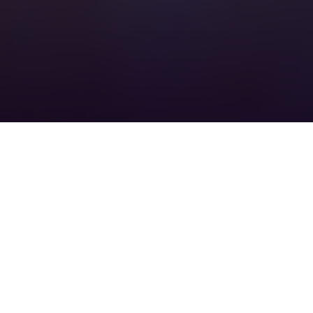
Die Chemspec Europe ist Europas wichtigster
Treffpunkt für die Fein- und Spezialchemie. An zwei
Messetagen kommt hier die internationale Fachwelt
zusammen, um maßgeschneiderte Lösungen zu
finden, technisches Know-how auszutauschen und
neue Impulse von der Entwicklung bis zur Anwendung
mitzunehmen. Internationale Reichweite, geballte