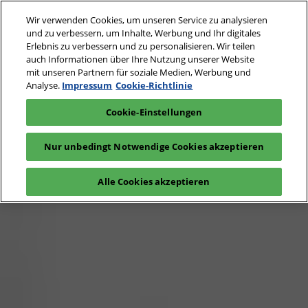
Weiter
S
Wir verwenden Cookies, um unseren Service zu analysieren
zum
ö
und zu verbessern, um Inhalte, Werbung und Ihr digitales
Inhalt
24. - 25. Mai 2027
Erlebnis zu verbessern und zu personalisieren. Wir teilen
Interesse
Aussteller
auch Informationen über Ihre Nutzung unserer Website
Messe Basel,
anmelden
anfragen
Schweiz
mit unseren Partnern für soziale Medien, Werbung und
Welcome
Analyse.
Impressum
Cookie-Richtlinie
Cookie-Einstellungen
to
Nur unbedingt Notwendige Cookies akzeptieren
Chemspec
Alle Cookies akzeptieren
Europe
2024