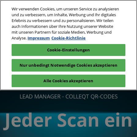
Weiter
S
Wir verwenden Cookies, um unseren Service zu analysieren
zum
ö
und zu verbessern, um Inhalte, Werbung und Ihr digitales
Inhalt
24. - 25. Mai 2027
Erlebnis zu verbessern und zu personalisieren. Wir teilen
Interesse
Aussteller
auch Informationen über Ihre Nutzung unserer Website
Messe Basel,
anmelden
anfragen
Schweiz
mit unseren Partnern für soziale Medien, Werbung und
Analyse.
Impressum
Cookie-Richtlinie
Cookie-Einstellungen
Nur unbedingt Notwendige Cookies akzeptieren
Alle Cookies akzeptieren
LEAD MANAGER - COLLEQT QR-CODES
Jeder Scan ein