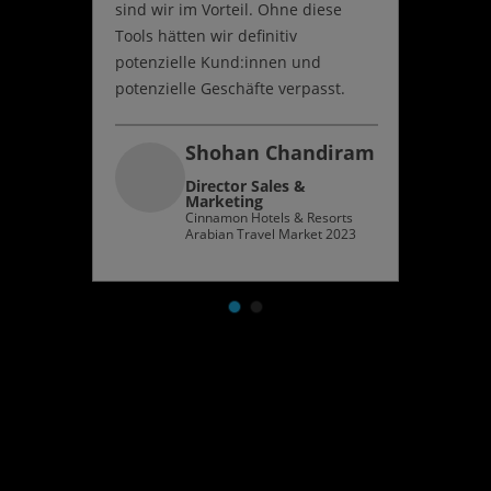
sind wir im Vorteil. Ohne diese
zu erhal
Tools hätten wir definitiv
zu sam
potenzielle Kund:innen und
Besuche
potenzielle Geschäfte verpasst.
Leben le
Shohan Chandiram
Director Sales &
Marketing
Cinnamon Hotels & Resorts
Arabian Travel Market 2023