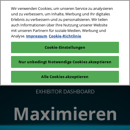
Weiter
S
Wir verwenden Cookies, um unseren Service zu analysieren
zum
ö
und zu verbessern, um Inhalte, Werbung und Ihr digitales
Inhalt
24. - 25. Mai 2027
Erlebnis zu verbessern und zu personalisieren. Wir teilen
Interesse
Aussteller
auch Informationen über Ihre Nutzung unserer Website
Messe Basel,
anmelden
anfragen
Schweiz
mit unseren Partnern für soziale Medien, Werbung und
Analyse.
Impressum
Cookie-Richtlinie
Cookie-Einstellungen
Nur unbedingt Notwendige Cookies akzeptieren
Alle Cookies akzeptieren
EXHIBITOR DASHBOARD
Maximieren