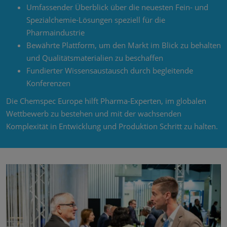
Umfassender Überblick über die neuesten Fein- und
Spezialchemie-Lösungen speziell für die
Pharmaindustrie
Bewährte Plattform, um den Markt im Blick zu behalten
und Qualitätsmaterialien zu beschaffen
Fundierter Wissensaustausch durch begleitende
Konferenzen
Die Chemspec Europe hilft Pharma-Experten, im globalen
Wettbewerb zu bestehen und mit der wachsenden
Komplexität in Entwicklung und Produktion Schritt zu halten.