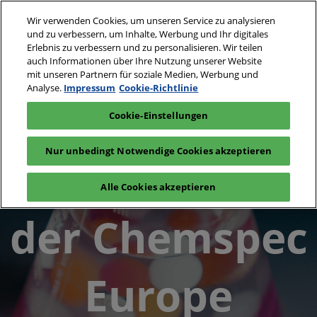
Weiter
S
Wir verwenden Cookies, um unseren Service zu analysieren
zum
ö
und zu verbessern, um Inhalte, Werbung und Ihr digitales
Inhalt
24. - 25. Mai 2027
Erlebnis zu verbessern und zu personalisieren. Wir teilen
Interesse
Aussteller
auch Informationen über Ihre Nutzung unserer Website
Messe Basel,
anmelden
anfragen
Schweiz
mit unseren Partnern für soziale Medien, Werbung und
Visit
Analyse.
Impressum
Cookie-Richtlinie
Cookie-Einstellungen
Chemspec
Nur unbedingt Notwendige Cookies akzeptieren
Pharma auf
Europe
Alle Cookies akzeptieren
der Chemspec
Europe