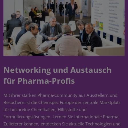
Networking und Austausch
für Pharma-Profis
Mit ihrer starken Pharma-Community aus Ausstellern und
Besuchern ist die Chemspec Europe der zentrale Marktplatz
für hochreine Chemikalien, Hilfsstoffe und
Formulierungslösungen. Lernen Sie internationale Pharma-
Zulieferer kennen, entdecken Sie aktuelle Technologien und