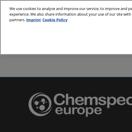
Skip
We use cookies to analyse and improve our service, to improve and per
to
experience. We also share information about your use of our site with 
24. - 25. Mai
content
partners.
Imprint
Cookie Policy
Messe Basel,
Über uns
Besuchen
Partner
Besuch vor
Veranstalt
Anreise
Unterkunf
Smart Bad
Presse & 
Pharma au
Europe