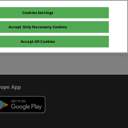
Cookies Settings
teresse anmelden
Aussteller anfragen
Accept Only Necessary Cookies
log
Hilfe
Exhibitor Hub
Accept All Cookies
räche
Betrugswarnungen
Kontakt
ope App