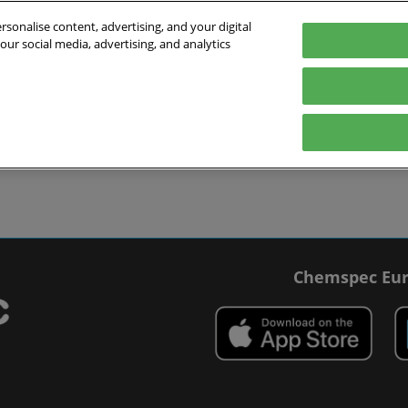
sonalise content, advertising, and your digital
our social media, advertising, and analytics
 2027
Deutsch
In
 Schweiz
English
Deutsch
Ausstellen
Ausstellerverzeichnis
Programm
B
bereiten
Ausstellen vorbereiten
Produktverzeichnis
Rundtischgesp
ungsort &
Lead Manager
t buchen
ge
Chemspec Eur
medien
f der Chemspec