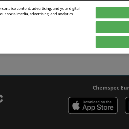
sonalise content, advertising, and your digital
our social media, advertising, and analytics
 2027
Deutsch
In
 Schweiz
English
Deutsch
Ausstellen
Ausstellerverzeichnis
Programm
B
bereiten
Ausstellen vorbereiten
Produktverzeichnis
Rundtischgesp
ungsort &
Lead Manager
t buchen
ge
Chemspec Eur
medien
f der Chemspec