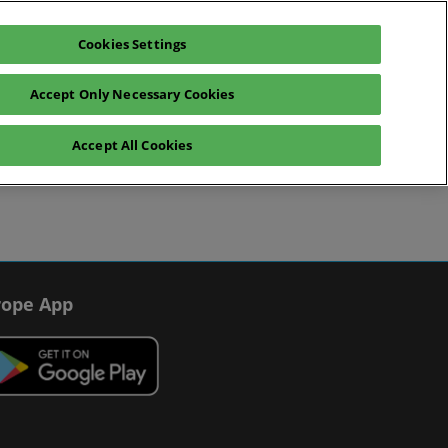
Cookies Settings
teresse anmelden
Aussteller anfragen
Accept Only Necessary Cookies
log
Hilfe
Exhibitor Hub
Accept All Cookies
räche
Betrugswarnungen
Kontakt
ope App