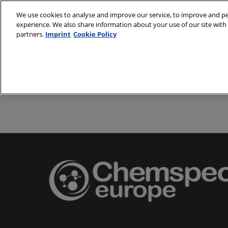
Skip
We use cookies to analyse and improve our service, to improve and per
to
experience. We also share information about your use of our site with 
24. - 25. Mai
content
partners.
Imprint
Cookie Policy
Messe Basel,
Über uns
Besuchen
Partner
Besuch vor
Veranstalt
Anreise
Unterkunf
Smart Bad
Presse & 
Pharma au
Europe