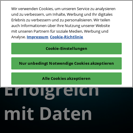
Weiter
S
Wir verwenden Cookies, um unseren Service zu analysieren
zum
ö
und zu verbessern, um Inhalte, Werbung und Ihr digitales
Inhalt
24. - 25. Mai 2027
Erlebnis zu verbessern und zu personalisieren. Wir teilen
Interesse
Aussteller
auch Informationen über Ihre Nutzung unserer Website
Messe Basel,
anmelden
anfragen
Schweiz
mit unseren Partnern für soziale Medien, Werbung und
Analyse.
Impressum
Cookie-Richtlinie
Cookie-Einstellungen
Nur unbedingt Notwendige Cookies akzeptieren
Alle Cookies akzeptieren
Erfolgreich
mit Daten