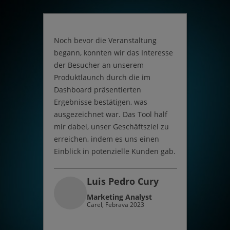
Noch bevor die Veranstaltung
Das Das
begann, konnten wir das Interesse
Erkennt
der Besucher an unserem
unsere 
Produktlaunch durch die im
Fachmes
Dashboard präsentierten
Wissen 
Ergebnisse bestätigen, was
Strateg
ausgezeichnet war. Das Tool half
entspre
mir dabei, unser Geschäftsziel zu
verbess
erreichen, indem es uns einen
und höh
Einblick in potenzielle Kunden gab.
führte.
Luis Pedro Cury
Marketing Analyst
Carel
,
Febrava 2023