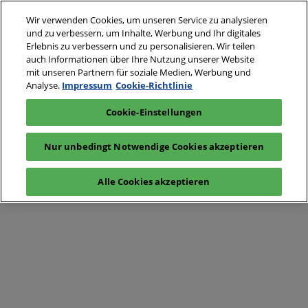
Wir verwenden Cookies, um unseren Service zu analysieren
und zu verbessern, um Inhalte, Werbung und Ihr digitales
Erlebnis zu verbessern und zu personalisieren. Wir teilen
auch Informationen über Ihre Nutzung unserer Website
mit unseren Partnern für soziale Medien, Werbung und
Analyse.
Impressum
Cookie-Richtlinie
Cookie-Einstellungen
Nur unbedingt Notwendige Cookies akzeptieren
Alle Cookies akzeptieren